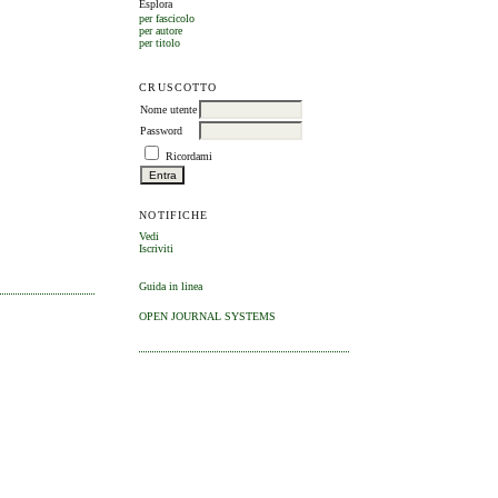
Esplora
per fascicolo
per autore
per titolo
CRUSCOTTO
Nome utente
Password
Ricordami
NOTIFICHE
Vedi
Iscriviti
Guida in linea
OPEN JOURNAL SYSTEMS