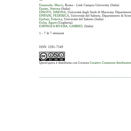
Emanuele, Marco
, Roma – Link Campus University (Italia)
Epasto, Simona
(Italia)
EPASTO, SIMONA
, Università degli Studi di Macerata, Dipartiment
EPIFANI, FEDERICA
, Università del Salento, Dipartimento di Scie
Epifani, Federica
, Università del Salento (Italia)
Erőss, Ágnes
(Ungheria)
ESPINOZA RIVERA, GABRIEL
(Italia)
1 - 7 di 7 elementi
ISSN: 2281-7549
Quest'opera è distribuita con Licenza
Creative Commons Attribuzion