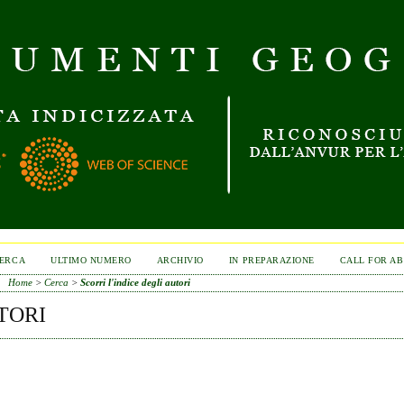
ERCA
ULTIMO NUMERO
ARCHIVIO
IN PREPARAZIONE
CALL FOR A
Home
>
Cerca
>
Scorri l'indice degli autori
TORI