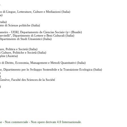
>
o di Lingue, Letterature, Culture e Mediazioni (Italia)
ia)
talia)
o di Scienze politiche (Italia)
aneiro - UERJ, Departamento de Ciencias Sociais</p> (Brasile)
vitelli”, Dipartimento di Lettere e Beni Culturali (Italia)
Dipartimento di Studi Umanistici (Italia)
re, Politica e Società (Italia)
 Culture, Politiche e Società (Italia)
aphie (Austria)
to di Diritto, Economia, Management e Metodi Quantitativi (Italia)
le, Dipartimento per lo Sviluppo Sostenibile e la Transizione Ecologica (Italia)
)
)
 Genève, Faculté des Sciences de la Société
)
e - Non commerciale - Non opere derivate 4.0 Internazionale
.