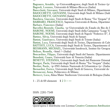
Bagnasco, Arnaldo
, <p>Universit&agrave; degli Studi di Torino</p
Bagnoli, Lorenzo
, Università di Milano-Bicocca (Italia)
Baiocchetti, Giovanni
, Università degli Studi di Milano, Dipartiment
BAIOCCHETTI, GIOVANNI
, Università degli Studi di Milano (Ital
BAIOCCHETTI, GIOVANNI
(Italia)
Bandiera, Giacomo
, Università degli Studi di Roma “Tor Vergata” (I
BARBARO, FRANCESCO
, Sapienza Università di Roma, Dipartiment
Barbaro, Francesco
(Italia)
Barcellos Rezende, Claudia
, <p>Universidade do Estado do Rio de J
BARONE, NOEMI
, Università degli Studi della Campania “Luigi Van
BARONE, NOEMI
, Università degli Studi di Napoli “Federico II”, 
Battino, Silvia
, Università degli Studi di Sassari
Battisti, Gianfranco
, Università degli Studi di Trieste (Italia)
Battisti, Luca
, Università degli Studi di Torino, Dipartimento di Cultu
BATTISTI, LUCA
, Università degli Studi di Torino, Dipartimento di
BEISMANN, MICHAEL
, Universität Innsbruck, Institut für Geogr
Belluso, Rossella
, <html /> (Italia)
Bencardino, Filippo
, Università degli Studi del Sannio. Dipartimen
Benedetti, Cesare
, Università Iuav di Venezia (Italia)
BENETTI, STEFANIA
, Università degli Studi del Piemonte Orienta
Benigni, Paola
, Università degli Studi di Roma “Tor Vergata” (Italia
Berdini, Paolo
, <p>INU-Istituto Nazionale di Urbanistica</p> (Italia
Bernardini, Enrico
, Università degli Studi di Genova, Université de
Bernasconi, Anna
, Politecnico di Milano
Bertocci, Luca
, Alma Mater Studiorum Università di Bologna (Italia
1 - 25 di 69 elementi
1
2
3
>
>>
ISSN: 2281-7549
Quest'opera è distribuita con Licenza
Creative Commons Attribuzion