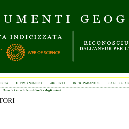
ERCA
ULTIMO NUMERO
ARCHIVIO
IN PREPARAZIONE
CALL FOR A
Home
>
Cerca
>
Scorri l'indice degli autori
TORI