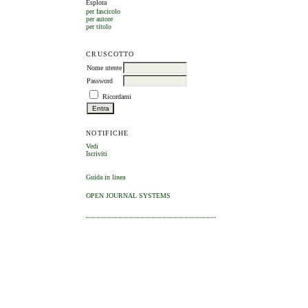
Esplora
per fascicolo
per autore
per titolo
CRUSCOTTO
Nome utente
Password
Ricordami
NOTIFICHE
Vedi
Iscriviti
Guida in linea
OPEN JOURNAL SYSTEMS