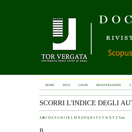
HOME
INFO
LOGIN
REGISTRAZIONE
C
SCORRI L'INDICE DEGLI AU
A
B
C
D
E
F
G
H
I
J
K
L
M
N
O
P
Q
R
S
T
U
V
W
X
Y
Z
Tutti
B