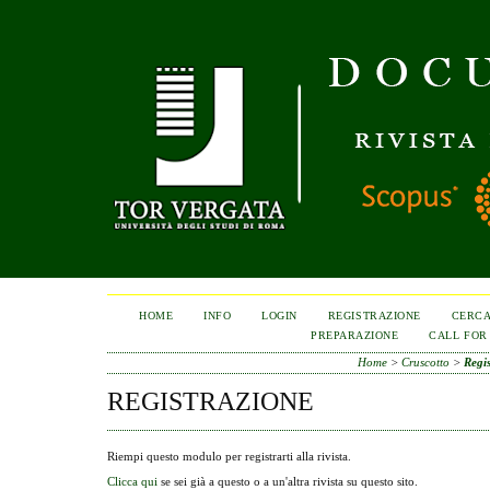
HOME
INFO
LOGIN
REGISTRAZIONE
CERC
PREPARAZIONE
CALL FOR
Home
>
Cruscotto
>
Regi
REGISTRAZIONE
Riempi questo modulo per registrarti alla rivista.
Clicca qui
se sei già a questo o a un'altra rivista su questo sito.