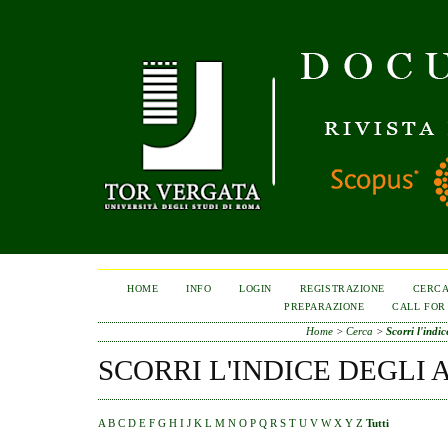
HOME
INFO
LOGIN
REGISTRAZIONE
CERC
PREPARAZIONE
CALL FOR
Home
>
Cerca
>
Scorri l'indic
SCORRI L'INDICE DEGLI 
A
B
C
D
E
F
G
H
I
J
K
L
M
N
O
P
Q
R
S
T
U
V
W
X
Y
Z
Tutti