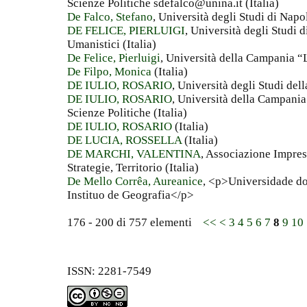
Scienze Politiche sdefalco@unina.it (Italia)
De Falco, Stefano
, Università degli Studi di Napol
DE FELICE, PIERLUIGI
, Università degli Studi 
Umanistici (Italia)
De Felice, Pierluigi
, Università della Campania “L
De Filpo, Monica
(Italia)
DE IULIO, ROSARIO
, Università degli Studi del
DE IULIO, ROSARIO
, Università della Campania
Scienze Politiche (Italia)
DE IULIO, ROSARIO
(Italia)
DE LUCIA, ROSSELLA
(Italia)
DE MARCHI, VALENTINA
, Associazione Impresa
Strategie, Territorio (Italia)
De Mello Corrêa, Aureanice
, <p>Universidade do
Instituo de Geografia</p>
176 - 200 di 757 elementi
<<
<
3
4
5
6
7
8
9
10
ISSN: 2281-7549