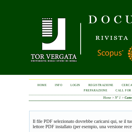
HOME
INFO
LOGIN
REGISTRAZIONE
CERC
PREPARAZIONE
CALL FOR
Home
>
N° 1
>
Catt
Il file PDF selezionato dovrebbe caricarsi qui, se il 
lettore PDF installato (per esempio, una versione rece