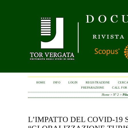
HOME
INFO
LOGIN
REGISTRAZIONE
CERC
PREPARAZIONE
CALL FOR
Home
>
N° 2
>
Pil
L’IMPATTO DEL COVID-19