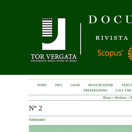
HOME
INFO
LOGIN
REGISTRAZIONE
CERC
PREPARAZIONE
CALL FOR
Home
>
Archivio
>
N
N° 2
SOMMARIO