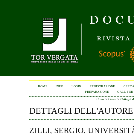
HOME
INFO
LOGIN
REGISTRAZIONE
CERC
PREPARAZIONE
CALL FOR
Home
>
Cerca
>
Dettagli d
DETTAGLI DELL'AUTORE
ZILLI, SERGIO, UNIVERSIT