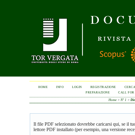
HOME
INFO
LOGIN
REGISTRAZIONE
CERC
PREPARAZIONE
CALL FOR
Home
>
N° 1
>
Di
Il file PDF selezionato dovrebbe caricarsi qui, se il 
lettore PDF installato (per esempio, una versione rece