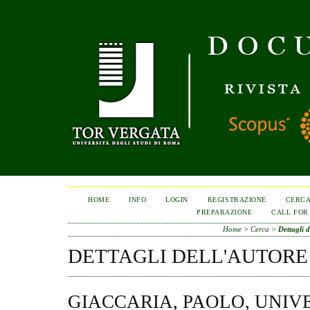
HOME
INFO
LOGIN
REGISTRAZIONE
CERC
PREPARAZIONE
CALL FOR
Home
>
Cerca
>
Dettagli d
DETTAGLI DELL'AUTORE
GIACCARIA, PAOLO, UNIVE