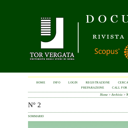
HOME
INFO
LOGIN
REGISTRAZIONE
CERC
PREPARAZIONE
CALL FOR
Home
>
Archivio
>
N
N° 2
SOMMARIO