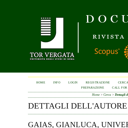
HOME
INFO
LOGIN
REGISTRAZIONE
CERC
PREPARAZIONE
CALL FOR
Home
>
Cerca
>
Dettagli d
DETTAGLI DELL'AUTORE
GAIAS, GIANLUCA, UNIVE