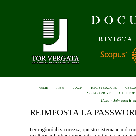
HOME
INFO
LOGIN
REGISTRAZIONE
CERC
PREPARAZIONE
CALL FOR
Home
>
Reimposta la p
REIMPOSTA LA PASSWOR
Per ragioni di sicurezza, questo sistema manda u
risettare agli utenti registrati, piuttosto che rich