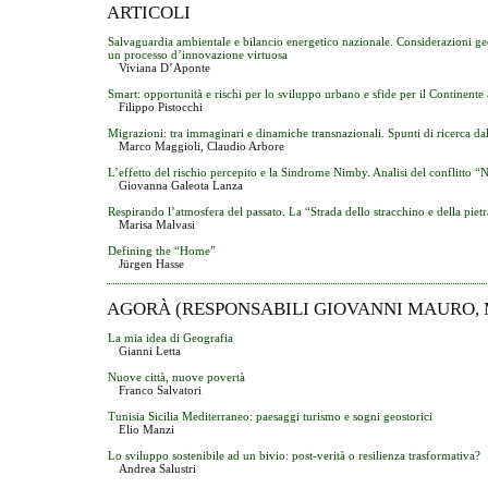
ARTICOLI
Salvaguardia ambientale e bilancio energetico nazionale. Considerazioni geo
un processo d’innovazione virtuosa
Viviana D’Aponte
Smart: opportunità e rischi per lo sviluppo urbano e sfide per il Continente
Filippo Pistocchi
Migrazioni: tra immaginari e dinamiche transnazionali. Spunti di ricerca da
Marco Maggioli, Claudio Arbore
L’effetto del rischio percepito e la Sindrome Nimby. Analisi del conflitto 
Giovanna Galeota Lanza
Respirando l’atmosfera del passato. La “Strada dello stracchino e della pietr
Marisa Malvasi
Defining the “Home”
Jürgen Hasse
AGORÀ (RESPONSABILI GIOVANNI MAURO,
La mia idea di Geografia
Gianni Letta
Nuove città, nuove povertà
Franco Salvatori
Tunisia Sicilia Mediterraneo: paesaggi turismo e sogni geostorici
Elio Manzi
Lo sviluppo sostenibile ad un bivio: post-verità o resilienza trasformativa?
Andrea Salustri