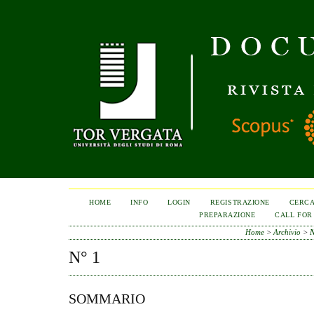
HOME
INFO
LOGIN
REGISTRAZIONE
CERC
PREPARAZIONE
CALL FOR
Home
>
Archivio
>
N
N° 1
SOMMARIO