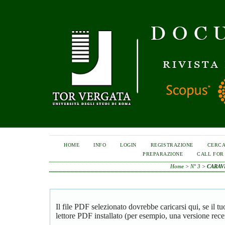
HOME
INFO
LOGIN
REGISTRAZIONE
CERC
PREPARAZIONE
CALL FOR
Home
>
N° 3
>
CARAV
Il file PDF selezionato dovrebbe caricarsi qui, se il 
lettore PDF installato (per esempio, una versione rece