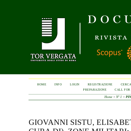
HOME
INFO
LOGIN
REGISTRAZIONE
CERC
PREPARAZIONE
CALL FOR
Home
>
N° 1
>
PI
GIOVANNI SISTU, ELISAB