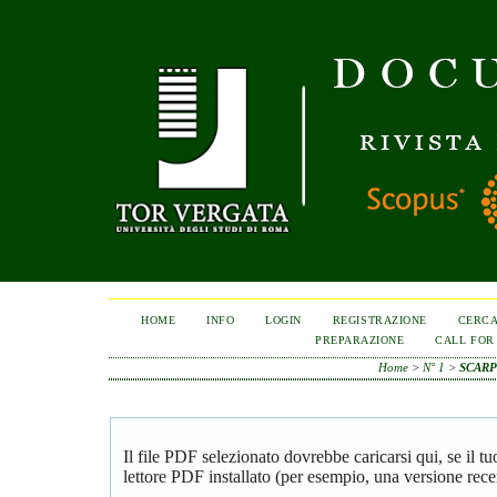
HOME
INFO
LOGIN
REGISTRAZIONE
CERC
PREPARAZIONE
CALL FOR
Home
>
N° 1
>
SCARP
Il file PDF selezionato dovrebbe caricarsi qui, se il 
lettore PDF installato (per esempio, una versione rece