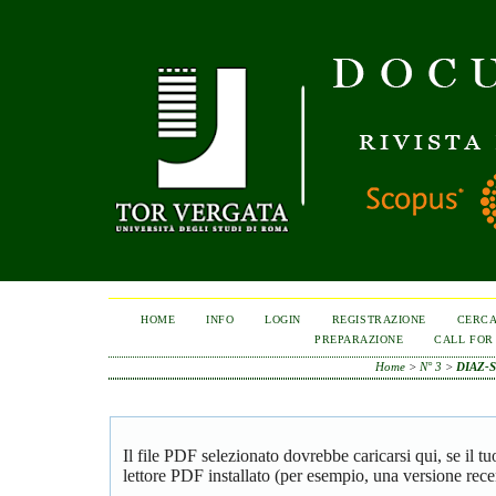
HOME
INFO
LOGIN
REGISTRAZIONE
CERC
PREPARAZIONE
CALL FOR
Home
>
N° 3
>
DIAZ-
Il file PDF selezionato dovrebbe caricarsi qui, se il 
lettore PDF installato (per esempio, una versione rece