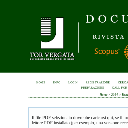
HOME
INFO
LOGIN
REGISTRAZIONE
CERC
PREPARAZIONE
CALL FOR
Home
>
2014
>
Ronc
Il file PDF selezionato dovrebbe caricarsi qui, se il 
lettore PDF installato (per esempio, una versione rece