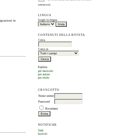
autenticarsi)
LINGUA
Scegli la lingua
igrazioni in
CONTENUTI DELLA RIVISTA
Cerca
Cerca in
Esplora
per fascicolo
per autore
per titolo
CRUSCOTTO
Nome utente
Password
Ricordami
NOTIFICHE
Vedi
Iscriviti