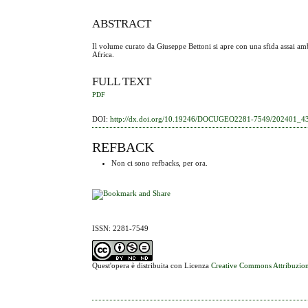
ABSTRACT
Il volume curato da Giuseppe Bettoni si apre con una sfida assai ambi
Africa.
FULL TEXT
PDF
DOI:
http://dx.doi.org/10.19246/DOCUGEO2281-7549/202401_4
REFBACK
Non ci sono refbacks, per ora.
ISSN: 2281-7549
Quest'opera è distribuita con Licenza
Creative Commons Attribuzion