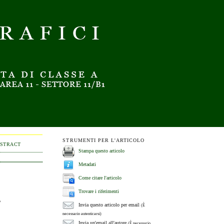
STRUMENTI PER L'ARTICOLO
BSTRACT
Stampa questo articolo
Metadati
Come citare l'articolo
Trovare i riferimenti
,
Invia questo articolo per email
(È
necessario autenticarsi)
Invia un'email all'autore
(È necessario