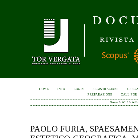
HOME
INFO
LOGIN
REGISTRAZIONE
CERC
PREPARAZIONE
CALL FOR
Home
>
N° 1
>
RIC
PAOLO FURIA, SPAESAMEN