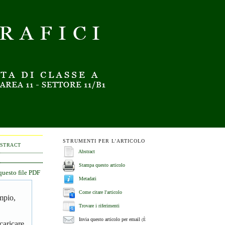
STRUMENTI PER L'ARTICOLO
BSTRACT
Abstract
Stampa questo articolo
questo file PDF
Metadati
Come citare l'articolo
empio,
Trovare i riferimenti
Invia questo articolo per email
(È
caricare