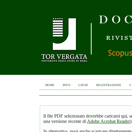
HOME
INFO
LOGIN
REGISTRAZIONE
C
Il file PDF selezionato dovrebbe caricarsi qui, 
una versione recente di
Adobe Acrobat Reader
)
In alternativa, puoi anche scaricare direttamente