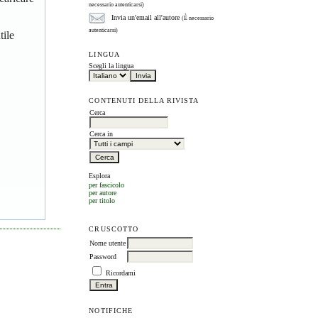
necessario autenticarsi)
Invia un'email all'autore
(È necessario
autenticarsi)
tile
LINGUA
Scegli la lingua
CONTENUTI DELLA RIVISTA
Cerca
Cerca in
Esplora
per fascicolo
per autore
per titolo
CRUSCOTTO
Nome utente
Password
Ricordami
NOTIFICHE