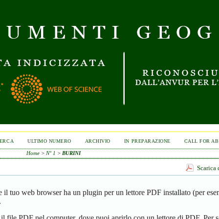
ERCA
ULTIMO NUMERO
ARCHIVIO
IN PREPARAZIONE
CALL FOR A
Home
>
N° 1
>
BURINI
Scarica 
se il tuo web browser ha un plugin per un lettore PDF installato (per es
.
 il file PDF nel computer, dove puoi aprirlo con un lettore di PDF. Per s