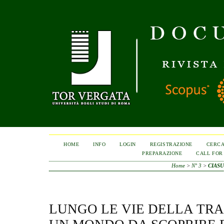
HOME
INFO
LOGIN
REGISTRAZIONE
CERC
PREPARAZIONE
CALL FOR
Home
>
N° 3
>
CIAS
LUNGO LE VIE DELLA TR