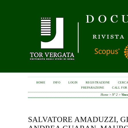
HOME
INFO
LOGIN
REGISTRAZIONE
CERC
PREPARAZIONE
CALL FOR
Home
>
N° 2
>
Vince
SALVATORE AMADUZZI, G