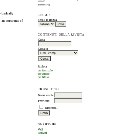
autenticarsi)
 basically
LINGUA
Scegli la lingua
o an apparatus of
CONTENUTI DELLA RIVISTA
Cerca
Cerca in
Esplora
per fascicolo
per autore
per titolo
CRUSCOTTO
Nome utente
Password
Ricordami
NOTIFICHE
Vedi
Iscriviti