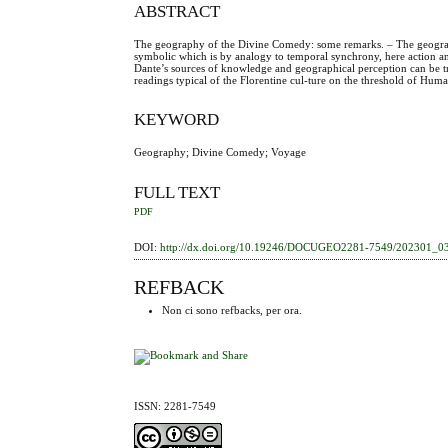
ABSTRACT
The geography of the Divine Comedy: some remarks. – The geography
symbolic which is by analogy to temporal synchrony, here action and
Dante’s sources of knowledge and geographical perception can be tra
readings typical of the Florentine cul-ture on the threshold of Hum
KEYWORD
Geography; Divine Comedy; Voyage
FULL TEXT
PDF
DOI:
http://dx.doi.org/10.19246/DOCUGEO2281-7549/202301_0
REFBACK
Non ci sono refbacks, per ora.
ISSN: 2281-7549