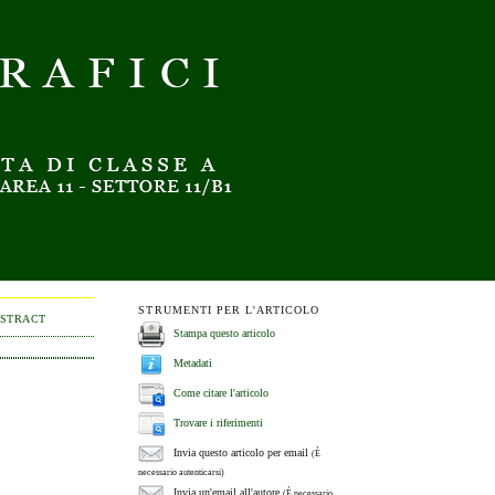
STRUMENTI PER L'ARTICOLO
BSTRACT
Stampa questo articolo
Metadati
Come citare l'articolo
Trovare i riferimenti
Invia questo articolo per email
(È
necessario autenticarsi)
Invia un'email all'autore
(È necessario