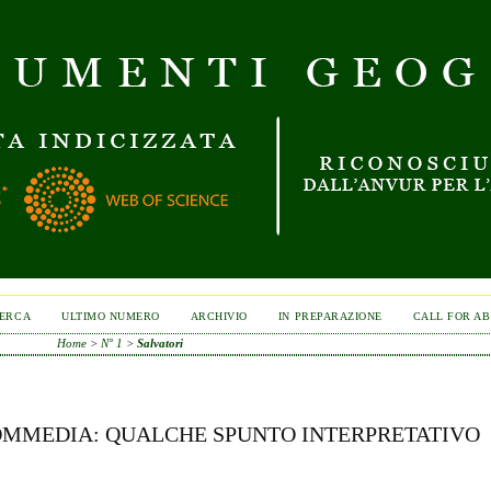
ERCA
ULTIMO NUMERO
ARCHIVIO
IN PREPARAZIONE
CALL FOR A
Home
>
N° 1
>
Salvatori
OMMEDIA: QUALCHE SPUNTO INTERPRETATIVO