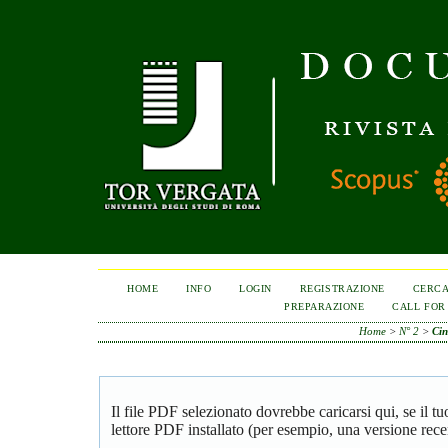
HOME
INFO
LOGIN
REGISTRAZIONE
CERC
PREPARAZIONE
CALL FOR
Home
>
N° 2
>
Cin
Il file PDF selezionato dovrebbe caricarsi qui, se il 
lettore PDF installato (per esempio, una versione rece