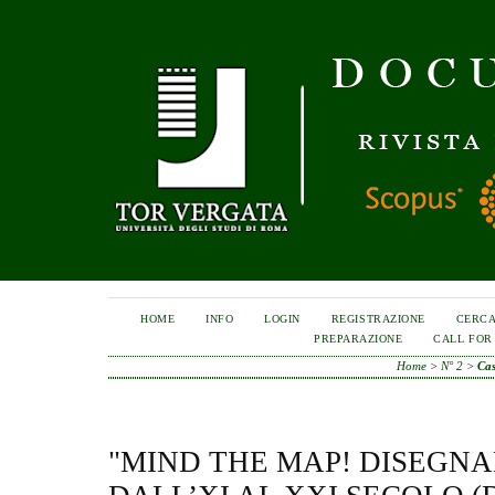
HOME
INFO
LOGIN
REGISTRAZIONE
CERC
PREPARAZIONE
CALL FOR
Home
>
N° 2
>
Cas
"MIND THE MAP! DISEGN