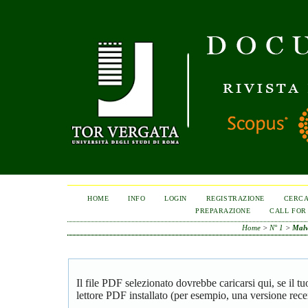
HOME
INFO
LOGIN
REGISTRAZIONE
CERC
PREPARAZIONE
CALL FOR
Home
>
N° 1
>
Malv
Il file PDF selezionato dovrebbe caricarsi qui, se il 
lettore PDF installato (per esempio, una versione rece