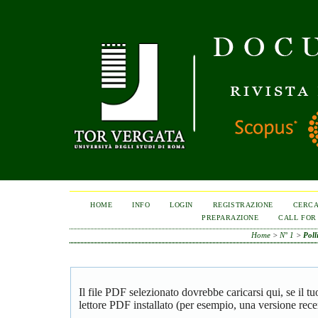
HOME
INFO
LOGIN
REGISTRAZIONE
CERC
PREPARAZIONE
CALL FOR
Home
>
N° 1
>
Poll
Il file PDF selezionato dovrebbe caricarsi qui, se il 
lettore PDF installato (per esempio, una versione rece