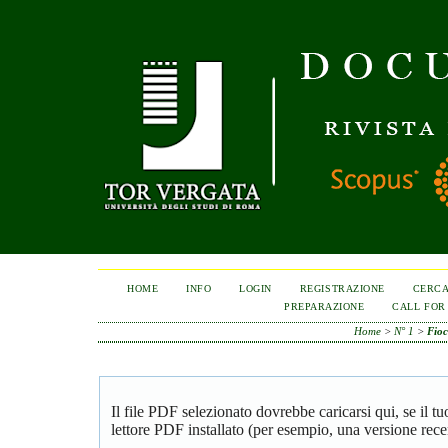
HOME
INFO
LOGIN
REGISTRAZIONE
CERC
PREPARAZIONE
CALL FOR
Home
>
N° 1
>
Fio
Il file PDF selezionato dovrebbe caricarsi qui, se il 
lettore PDF installato (per esempio, una versione rece