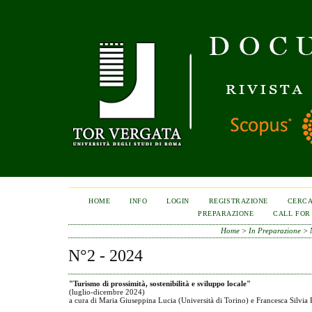
HOME
INFO
LOGIN
REGISTRAZIONE
CERC
PREPARAZIONE
CALL FOR
Home
>
In Preparazione
>
N°2 - 2024
"Turismo di prossimità, sostenibilità e sviluppo locale"
(luglio-dicembre 2024)
a cura di Maria Giuseppina Lucia (Università di Torino) e Francesca Silvia 