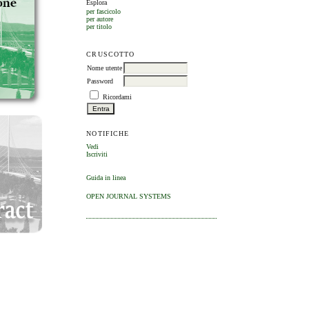
Esplora
per fascicolo
per autore
per titolo
CRUSCOTTO
Nome utente
Password
Ricordami
NOTIFICHE
Vedi
Iscriviti
Guida in linea
OPEN JOURNAL SYSTEMS