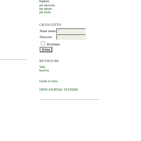
Esplora
per fascicolo
per autore
per titolo
CRUSCOTTO
Nome utente
Password
Ricordami
NOTIFICHE
Vedi
Iscriviti
Guida in linea
OPEN JOURNAL SYSTEMS