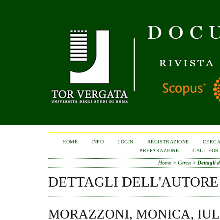
HOME
INFO
LOGIN
REGISTRAZIONE
CERC
PREPARAZIONE
CALL FOR
Home
>
Cerca
>
Dettagli d
DETTAGLI DELL'AUTORE
MORAZZONI, MONICA, IUL