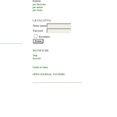
Esplora
per fascicolo
per autore
per titolo
CRUSCOTTO
Nome utente
Password
Ricordami
NOTIFICHE
Vedi
Iscriviti
Guida in linea
OPEN JOURNAL SYSTEMS