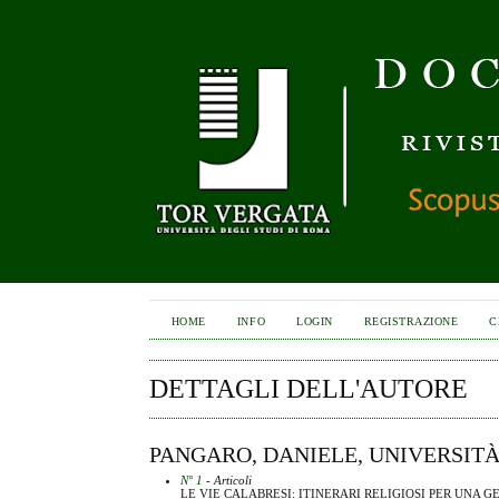
HOME
INFO
LOGIN
REGISTRAZIONE
C
DETTAGLI DELL'AUTORE
PANGARO, DANIELE, UNIVERSITÀ
N° 1
- Articoli
LE VIE CALABRESI: ITINERARI RELIGIOSI PER UNA 