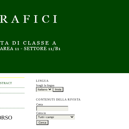
LINGUA
BSTRACT
Scegli la lingua
CONTENUTI DELLA RIVISTA
Cerca
Cerca in
ORSO