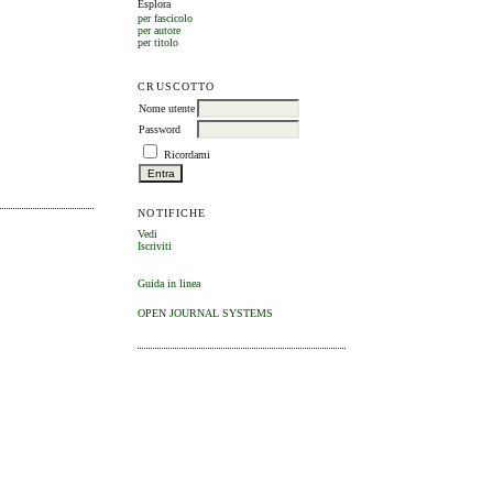
Esplora
per fascicolo
per autore
per titolo
CRUSCOTTO
Nome utente
Password
Ricordami
NOTIFICHE
Vedi
Iscriviti
Guida in linea
OPEN JOURNAL SYSTEMS