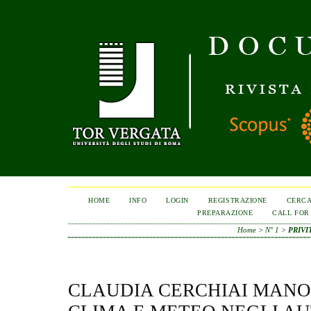
HOME
INFO
LOGIN
REGISTRAZIONE
CERC
PREPARAZIONE
CALL FOR
Home
>
N° 1
>
PRIVI
CLAUDIA CERCHIAI MANO