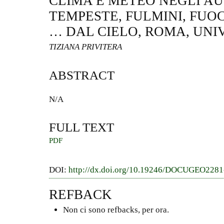
CLIMA E METEO NEGLI AUT
TEMPESTE, FULMINI, FUOC
… DAL CIELO, ROMA, UNIV
TIZIANA PRIVITERA
ABSTRACT
N/A
FULL TEXT
PDF
DOI:
http://dx.doi.org/10.19246/DOCUGEO228
REFBACK
Non ci sono refbacks, per ora.