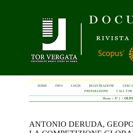
HOME
INFO
LOGIN
REGISTRAZIONE
CERC
PREPARAZIONE
CALL FOR
Home
>
N° 1
>
OLIV
ANTONIO DERUDA, GEOPOL