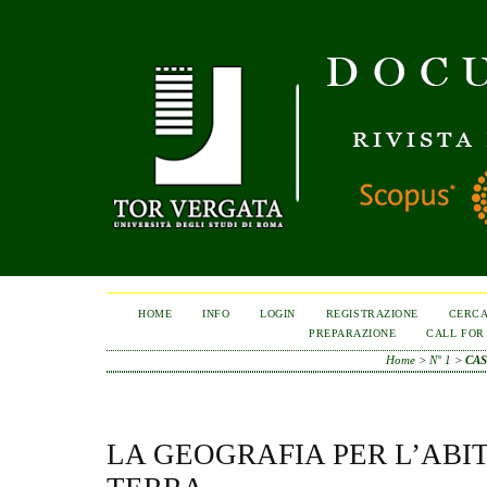
HOME
INFO
LOGIN
REGISTRAZIONE
CERC
PREPARAZIONE
CALL FOR
Home
>
N° 1
>
CAS
LA GEOGRAFIA PER L’ABI