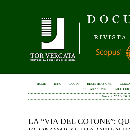
HOME
INFO
LOGIN
REGISTRAZIONE
CERC
PREPARAZIONE
CALL FOR
Home
>
N° 1
>
TIG
LA “VIA DEL COTONE”: Q