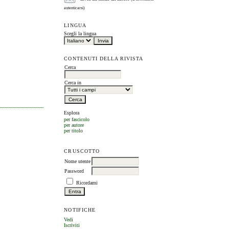
autenticarsi)
LINGUA
Scegli la lingua
CONTENUTI DELLA RIVISTA
Cerca
Cerca in
Esplora
per fascicolo
per autore
per titolo
CRUSCOTTO
Nome utente
Password
Ricordami
NOTIFICHE
Vedi
Iscriviti