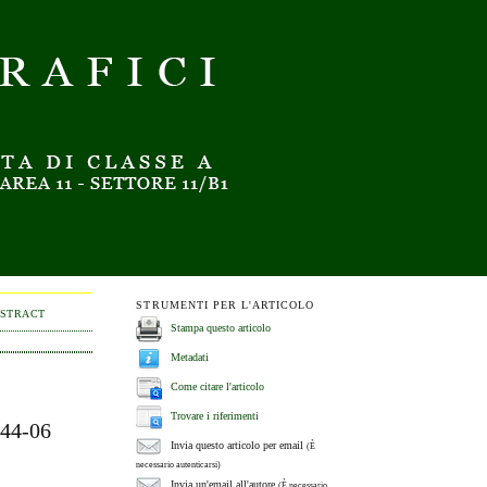
STRUMENTI PER L'ARTICOLO
BSTRACT
Stampa questo articolo
Metadati
Come citare l'articolo
Trovare i riferimenti
44-06
Invia questo articolo per email
(È
necessario autenticarsi)
Invia un'email all'autore
(È necessario