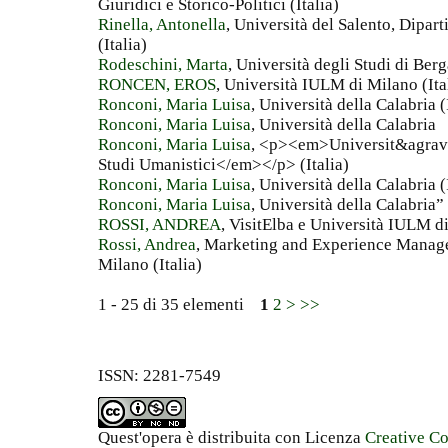
Giuridici e Storico-Politici (Italia)
Rinella, Antonella
, Università del Salento, Dipar
(Italia)
Rodeschini, Marta
, Università degli Studi di Be
RONCEN, EROS
, Università IULM di Milano (Ita
Ronconi, Maria Luisa
, Università della Calabria (
Ronconi, Maria Luisa
, Università della Calabria
Ronconi, Maria Luisa
, <p><em>Universit&agrave;
Studi Umanistici</em></p> (Italia)
Ronconi, Maria Luisa
, Università della Calabria (
Ronconi, Maria Luisa
, Università della Calabria” 
ROSSI, ANDREA
, VisitElba e Università IULM di
Rossi, Andrea
, Marketing and Experience Manage
Milano (Italia)
1 - 25 di 35 elementi
1
2
>
>>
ISSN: 2281-7549
Quest'opera è distribuita con Licenza
Creative C