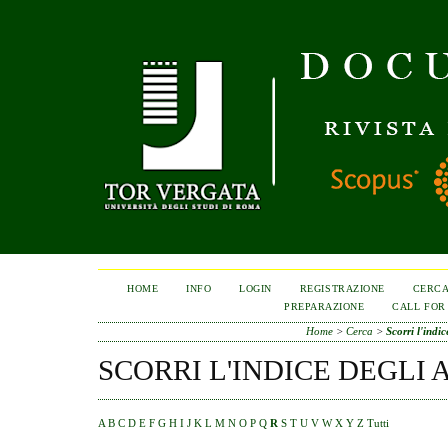
HOME
INFO
LOGIN
REGISTRAZIONE
CERC
PREPARAZIONE
CALL FOR
Home
>
Cerca
>
Scorri l'indic
SCORRI L'INDICE DEGLI 
A
B
C
D
E
F
G
H
I
J
K
L
M
N
O
P
Q
R
S
T
U
V
W
X
Y
Z
Tutti