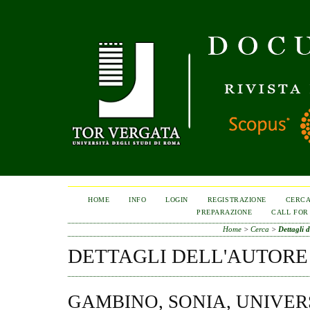
HOME
INFO
LOGIN
REGISTRAZIONE
CERC
PREPARAZIONE
CALL FOR
Home
>
Cerca
>
Dettagli d
DETTAGLI DELL'AUTORE
GAMBINO, SONIA, UNIVER