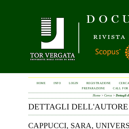
HOME
INFO
LOGIN
REGISTRAZIONE
CERC
PREPARAZIONE
CALL FOR
Home
>
Cerca
>
Dettagli d
DETTAGLI DELL'AUTORE
CAPPUCCI, SARA, UNIVERS