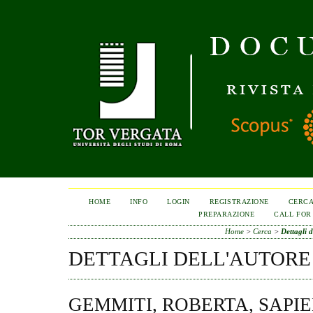
HOME
INFO
LOGIN
REGISTRAZIONE
CERC
PREPARAZIONE
CALL FOR
Home
>
Cerca
>
Dettagli d
DETTAGLI DELL'AUTORE
GEMMITI, ROBERTA, SAPI