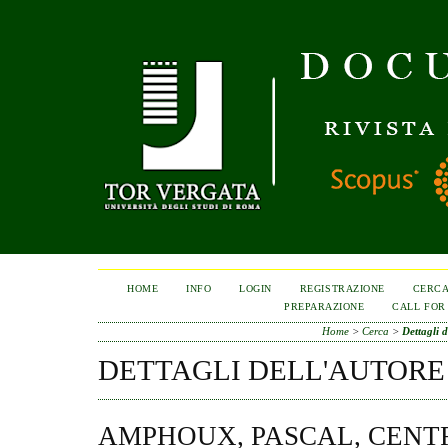
HOME
INFO
LOGIN
REGISTRAZIONE
CERC
PREPARAZIONE
CALL FOR
Home
>
Cerca
>
Dettagli d
DETTAGLI DELL'AUTORE
AMPHOUX, PASCAL, CENT