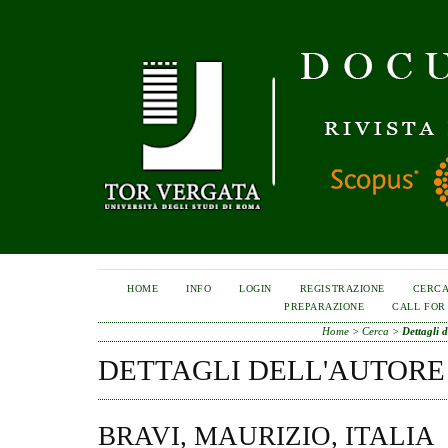
HOME
INFO
LOGIN
REGISTRAZIONE
CERC
PREPARAZIONE
CALL FOR
Home
>
Cerca
>
Dettagli d
DETTAGLI DELL'AUTORE
BRAVI, MAURIZIO, ITALIA