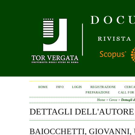
HOME
INFO
LOGIN
REGISTRAZIONE
CERC
PREPARAZIONE
CALL FOR
Home
>
Cerca
>
Dettagli d
DETTAGLI DELL'AUTORE
BAIOCCHETTI, GIOVANNI,