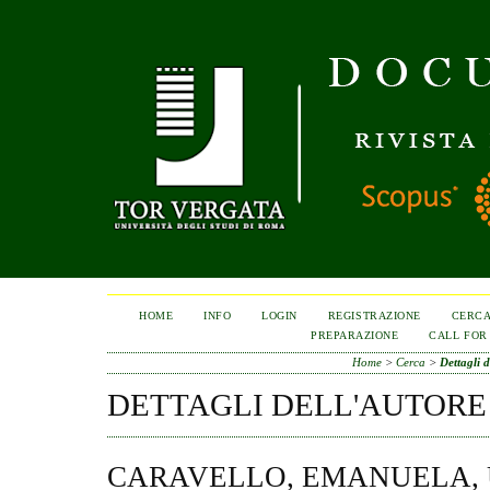
HOME
INFO
LOGIN
REGISTRAZIONE
CERC
PREPARAZIONE
CALL FOR
Home
>
Cerca
>
Dettagli d
DETTAGLI DELL'AUTORE
CARAVELLO, EMANUELA, 