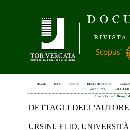
HOME
INFO
LOGIN
REGISTRAZIONE
CERC
PREPARAZIONE
CALL FOR
Home
>
Cerca
>
Dettagli d
DETTAGLI DELL'AUTORE
URSINI, ELIO, UNIVERSITÀ